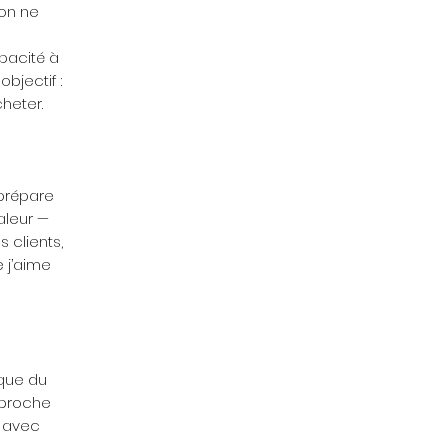
 on ne
pacité à
bjectif :
cheter.
prépare
aleur —
 clients,
 j’aime
que du
pproche
r avec