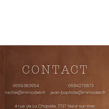
CONTACT
06.59.38.39.54 06.84.27.06.73
rachel@immodelo.fr
jean-baptiste@immodelo.fr
4 rue de La Chapelle, 17137 Nieul-sur-mer