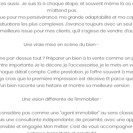
tes aussi… Je suis là à chaque étape, et souvent même là où
m’attend pas.
nue pour ma persévérance, ma grande adaptabilité et ma ca
situations les plus complexes. J’avance toujours avec un seul o
 meilleure issue pour mes clients, qu’il s’agisse de vendre, d’a
Une vraie mise en scène du bien -
ime par-dessus tout ? Préparer un bien à la vente comme on 
re importante. Je le décore, je l’accessoirise, je le mets en v
aque détail compte. Cette prestation, je l’offre souvent à mes
e crois que la première impression est décisive. Et parce que
’un bien raconte une histoire et montre sa meilleure version.
Une vision différente de l’immobilier -
considère pas comme une “agent immobilier” au sens classi
suis une consultante indépendante, de proximité, avec une a
sensible et engagée. Mon métier, c’est de vous accompagne