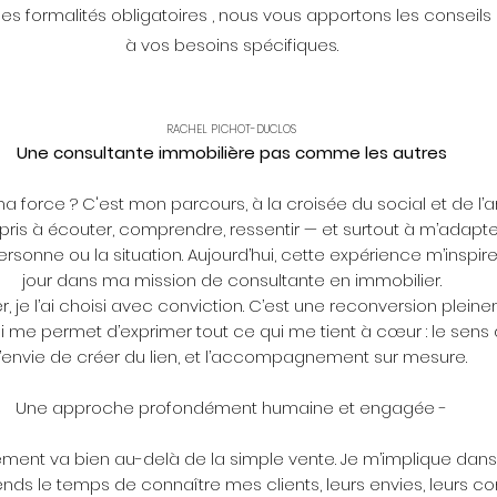
es formalités obligatoires , nous vous apportons les conseil
à vos besoins spécifiques.
RACHEL PICHOT-DUCLOS​
Une consultante immobilière pas comme les autres
ma force ? C'est mon parcours, à la croisée du social et de l’ar
ris à écouter, comprendre, ressentir — et surtout à m’adapter
ersonne ou la situation. Aujourd’hui, cette expérience m’inspi
jour dans ma mission de consultante en immobilier.
, je l’ai choisi avec conviction. C’est une reconversion plein
 me permet d’exprimer tout ce qui me tient à cœur : le sens d
l’envie de créer du lien, et l’accompagnement sur mesure.
Une approche profondément humaine et engagée -
ent va bien au-delà de la simple vente. Je m’implique dan
rends le temps de connaître mes clients, leurs envies, leurs co