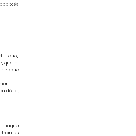
s adaptés
tistique,
, quelle
re chaque
ement
u détail,
s chaque
ntraintes,