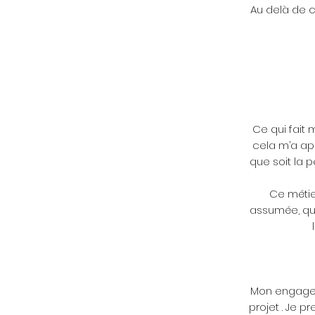
Au delà de c
Ce qui fait 
cela m’a app
que soit la p
Ce métier
assumée, qui
Mon engagem
projet . Je p