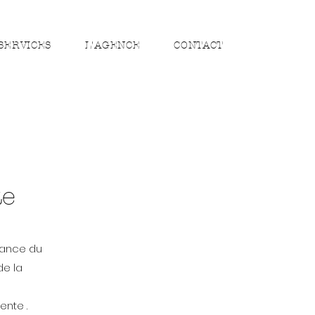
SERVICES
L'AGENCE
CONTACT
te
sance du
de la
nte .