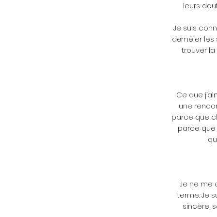
leurs dou
Je suis con
démêler les 
trouver la
Ce que j’a
une rencont
parce que ch
parce que j
qu
Je ne me 
terme. Je 
sincère, 