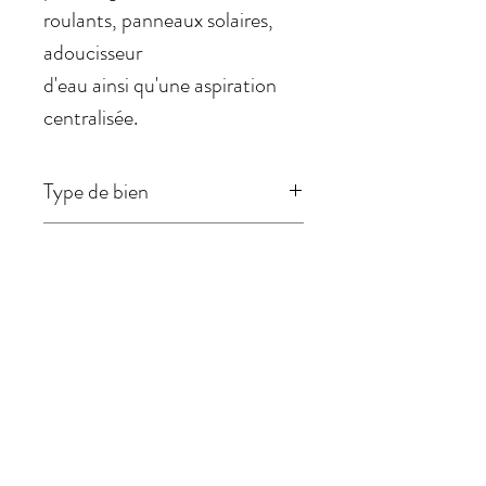
roulants, panneaux solaires,
adoucisseur
d'eau ainsi qu'une aspiration
centralisée.
Type de bien
Maison
Surface
196m2
Classe énergétique
C
Terrain
769m2